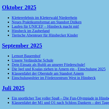
Oktober 2025
Klettererlebnis im Kletterwald Niederrhein
Neues Praktikumsformat am Standort Dülken
Laufen für UNICEF – Hinsbeck macht mit!
Hinsbeck im Zauberland
Tierische Abenteuer für Hinsbecker Kinder
September 2025
Lernort Bauernhof
Unsere Verlässliche Schule
Dein Einsatz als Bufdi an unserer Förderschule!
Die Igel und Koalas ziehen in Amern ein - Einschulung 2025
Klassenfahrt der Oberstufe am Standort Amern
Einschulungsfeier im Förderzentrum West in Hinsbeck
Juli 2025
Ein sportlicher Tag voller Spaß – Die Fun-Olympiade in Hinsb
Klassenfahrt der M1 und O1 nach Schloss Dankern – drei Tage