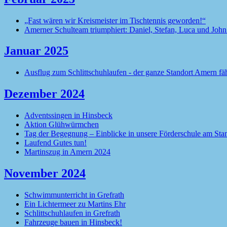
„Fast wären wir Kreismeister im Tischtennis geworden!“
Amerner Schulteam triumphiert: Daniel, Stefan, Luca und Jo
Januar 2025
Ausflug zum Schlittschuhlaufen - der ganze Standort Amern fäh
Dezember 2024
Adventssingen in Hinsbeck
Aktion Glühwürmchen
Tag der Begegnung – Einblicke in unsere Förderschule am Stan
Laufend Gutes tun!
Martinszug in Amern 2024
November 2024
Schwimmunterricht in Grefrath
Ein Lichtermeer zu Martins Ehr
Schlittschuhlaufen in Grefrath
Fahrzeuge bauen in Hinsbeck!