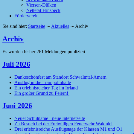
Viersen-Dülken
Nettetal-Hinsbeck
Förderverein
Sie sind hier:
Startseite
∼
Aktuelles
∼
Archiv
Archiv
Es wurden bisher 261 Meldungen publiziert.
Juli 2026
Dankeschönfest am Standort Schwalmtal-Amern
Ausflug in die Trampolinhalle
Ein erlebnisreicher Tag im Irrland
Ein großer Grund zu Feiern!
Juni 2026
Neuer Schulname - neue Internetseite
Zu Besuch bei der Freiwilligen Feuerwehr Waldniel
Drei erlebnisreiche Ausflugstage der Klassen M1 und O1