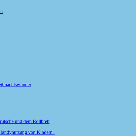
rn
eihnachtswunder
nrutsche und dem Rollbrett
 Handynutzung von Kindern"