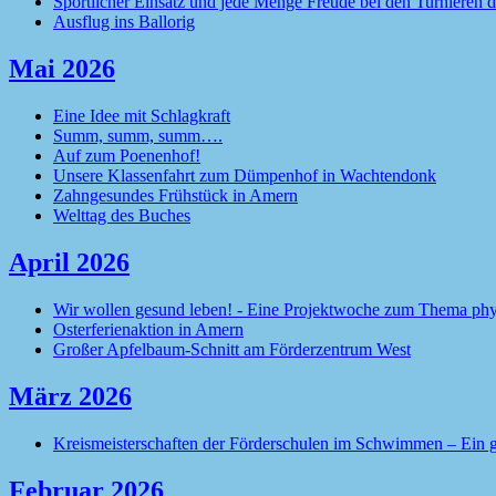
Sportlicher Einsatz und jede Menge Freude bei den Turnieren d
Ausflug ins Ballorig
Mai 2026
Eine Idee mit Schlagkraft
Summ, summ, summ….
Auf zum Poenenhof!
Unsere Klassenfahrt zum Dümpenhof in Wachtendonk
Zahngesundes Frühstück in Amern
Welttag des Buches
April 2026
Wir wollen gesund leben! - Eine Projektwoche zum Thema phy
Osterferienaktion in Amern
Großer Apfelbaum-Schnitt am Förderzentrum West
März 2026
Kreismeisterschaften der Förderschulen im Schwimmen – Ein 
Februar 2026