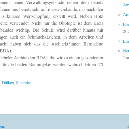
einem neuen Verwaltungsgebäude neben dem bereits
Am
 freuen uns bereits sehr auf dieses Gebäude, das nach den
Aus
r zirkulären Wertschöpfung erstellt wird. Neben Holz
eine verwendet. Nicht nur die Ökologie ist dem Kreis
Ein
äudes wichtig. Die Schule wird darüber hinaus mit
20
ängen auch ein Schmuckkästchen, in dem Arbeiten und
Ein
acht haben sich
das die Architekt*innen Bernadette
 BDA)
Neu
Giebeler Architekten BDA), die wir zu einem gesonderten
Jun
für die beiden Bauprojekte werden wahrschlich ca. 70
n-Dülken
,
Startseite
sen
.
E