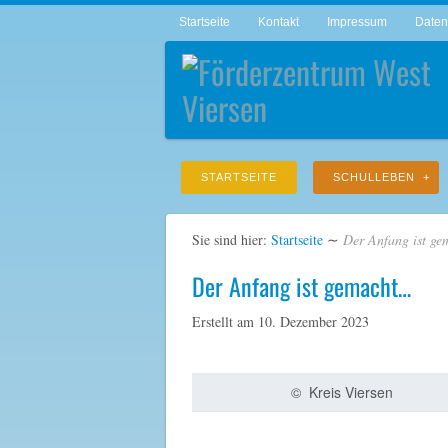
Startseite
Kontakt
Impressum
Daten
STARTSEITE
SCHULLEBEN
Sie sind hier:
Startseite
∼
Der Anfang ist g
Der Anfang ist gemacht…
Erstellt am
10. Dezember 2023
© Kreis Viersen