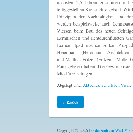
nächsten 2,5 Jahren zusammen mit 
fertiggestellten Kreisarchiv gebaut. Wir
Prinzipien der Nachhaltigkeit und de
werden beispielsweise auch Lehmbaust
Viersen beim Bau des neuen Schulgeb
Lernnischen und lichtdurchfluteten G
Lernen Spaß machen sollen. Ausged
Heiermann (Heiermann Architekten
und Matthias Fritzen (Fritzen + Müller-
Foto gebeten haben. Die Gesamtkosten 
Mio Euro betragen.
Abgelegt unter
Aktuelles
,
Schulleben Vierse
Zurück
←
Copyright © 2026
Förderzentrum West Vier