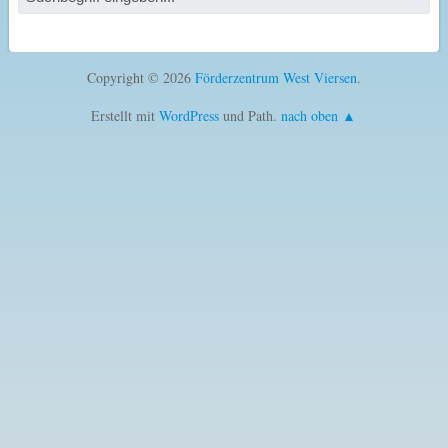
Copyright © 2026
Förderzentrum West Viersen
.
Erstellt mit
WordPress
und Path.
nach oben