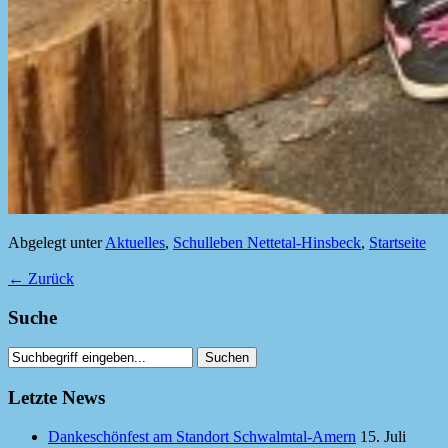
Abgelegt unter
Aktuelles
,
Schulleben Nettetal-Hinsbeck
,
Startseite
←
Zurück
Suche
Letzte News
Dankeschönfest am Standort Schwalmtal-Amern
15. Juli