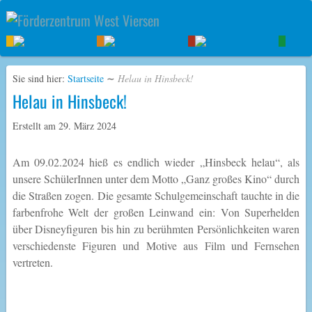
Sie sind hier:
Startseite
∼
Helau in Hinsbeck!
Helau in Hinsbeck!
Erstellt am
29. März 2024
Am 09.02.2024 hieß es endlich wieder „Hinsbeck helau“, als
unsere SchülerInnen unter dem Motto „Ganz großes Kino“ durch
die Straßen zogen. Die gesamte Schulgemeinschaft tauchte in die
farbenfrohe Welt der großen Leinwand ein: Von Superhelden
über Disneyfiguren bis hin zu berühmten Persönlichkeiten waren
verschiedenste Figuren und Motive aus Film und Fernsehen
vertreten.