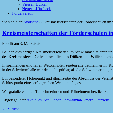
Viersen-Dülken
Nettetal-Hinsbeck
Förderverein
Sie sind hier:
Startseite
∼
Kreismeisterschaften der Förderschulen i
Kreismeisterschaften der Förderschulen 
Erstellt am
3. März 2026
Bei den diesjährigen Kreismeisterschaften im Schwimmen feierten un
des
Kreismeisters
. Die Mannschaften aus
Dülken
und
Willich
kompl
In spannenden und fairen Wettkämpfen zeigten alle Teilnehmer ihr K
in der Schwimmhalle war deutlich spürbar, als die Schwimmer mit g
Ein besonderer Höhepunkt und gleichzeitig der Abschluss der Verans
Schlusspunkt eines erfolgreichen Wettkampftages.
Wir gratulieren allen Teilnehmerinnen und Teilnehmern herzlich zu ih
Abgelegt unter
Aktuelles
,
Schulleben Schwalmtal-Amern
,
Startseite
T
←
Zurück