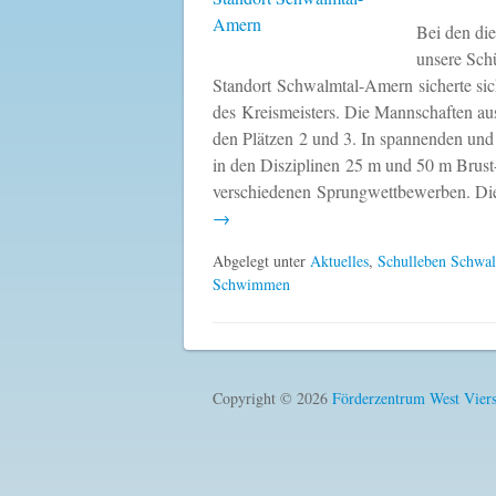
Bei den di
unsere Sch
Standort Schwalmtal-Amern sicherte sich
des Kreismeisters. Die Mannschaften au
den Plätzen 2 und 3. In spannenden und
in den Disziplinen 25 m und 50 m Brus
verschiedenen Sprungwettbewerben. Di
→
Abgelegt unter
Aktuelles
,
Schulleben Schwa
Schwimmen
Copyright © 2026
Förderzentrum West Vier