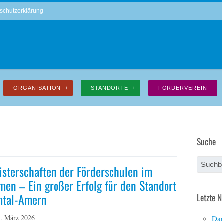
schutzerklärung
ORGANISATION
STANDORTE
FÖRDERVEREIN
Suche
isterschaften der Förderschulen im
en – Ein großer Erfolg für den Standort
mtal-Amern
Letzte 
3. März 2026
Dan