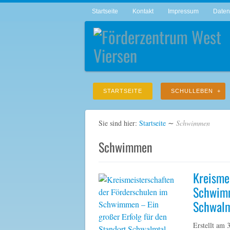
Startseite
Kontakt
Impressum
Daten
STARTSEITE
SCHULLEBEN
Sie sind hier:
Startseite
∼
Schwimmen
Schwimmen
Kreisme
Schwimm
Schwal
Erstellt am