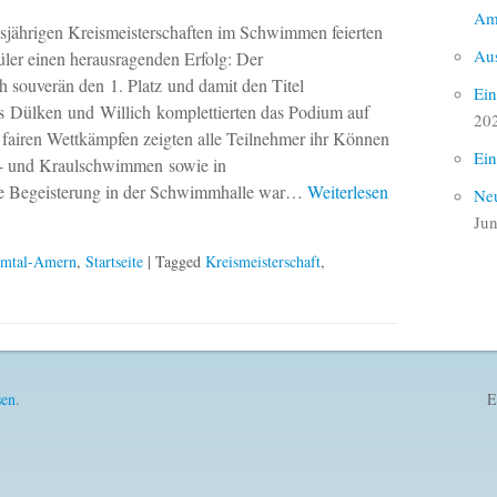
Am
esjährigen Kreismeisterschaften im Schwimmen feierten
Aus
üler einen herausragenden Erfolg: Der
 souverän den 1. Platz und damit den Titel
Ein
s Dülken und Willich komplettierten das Podium auf
20
 fairen Wettkämpfen zeigten alle Teilnehmer ihr Können
Ein
t- und Kraulschwimmen sowie in
e Begeisterung in der Schwimmhalle war…
Weiterlesen
Neu
Jun
lmtal-Amern
,
Startseite
| Tagged
Kreismeisterschaft
,
sen
.
E