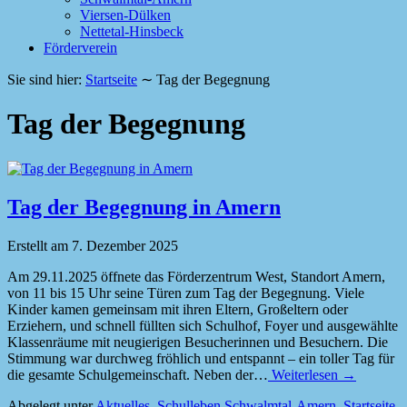
Viersen-Dülken
Nettetal-Hinsbeck
Förderverein
Sie sind hier:
Startseite
∼
Tag der Begegnung
Tag der Begegnung
Tag der Begegnung in Amern
Erstellt am
7. Dezember 2025
Am 29.11.2025 öffnete das Förderzentrum West, Standort Amern,
von 11 bis 15 Uhr seine Türen zum Tag der Begegnung. Viele
Kinder kamen gemeinsam mit ihren Eltern, Großeltern oder
Erziehern, und schnell füllten sich Schulhof, Foyer und ausgewählte
Klassenräume mit neugierigen Besucherinnen und Besuchern. Die
Stimmung war durchweg fröhlich und entspannt – ein toller Tag für
die gesamte Schulgemeinschaft. Neben der…
Weiterlesen →
Abgelegt unter
Aktuelles
,
Schulleben Schwalmtal-Amern
,
Startseite