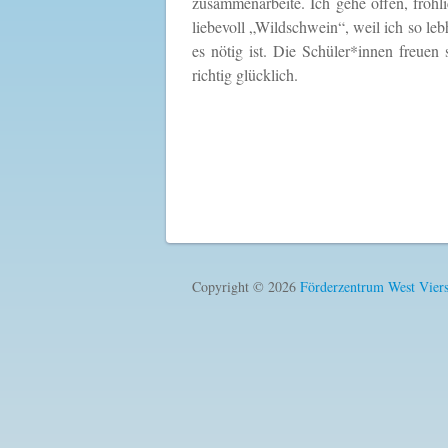
zusammenarbeite. Ich gehe offen, fröhl
liebevoll „Wildschwein“, weil ich so le
es nötig ist. Die Schüler*innen freue
richtig glücklich.
Copyright © 2026
Förderzentrum West Vier