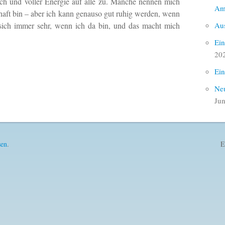
ich und voller Energie auf alle zu. Manche nennen mich
Am
bhaft bin – aber ich kann genauso gut ruhig werden, wenn
Aus
n sich immer sehr, wenn ich da bin, und das macht mich
Ein
20
Ein
Neu
Jun
sen
.
E