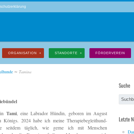
schutzerklärung
ORGANISATION
STANDORTE
FÖRDERVEREIN
ulhunde
∼
Tamina
Suche
iebündel
Tami
bin
, eine Labrador Hündin, geboren im August
Letzte 
 Königs. 2024 habe ich meine Therapiebegleithund-
ge seitdem täglich, wie gerne ich mit Menschen
Dan