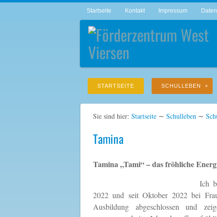
Startseite
Kontakt
Impressum
Daten
STARTSEITE
SCHULLEBEN
Sie sind hier:
Startseite
∼
Schulleben
∼
Sch
Tamina
Tamina „Tami“ – das fröhliche Energ
Ich 
2022 und seit Oktober 2022 bei Frau
Ausbildung abgeschlossen und zei