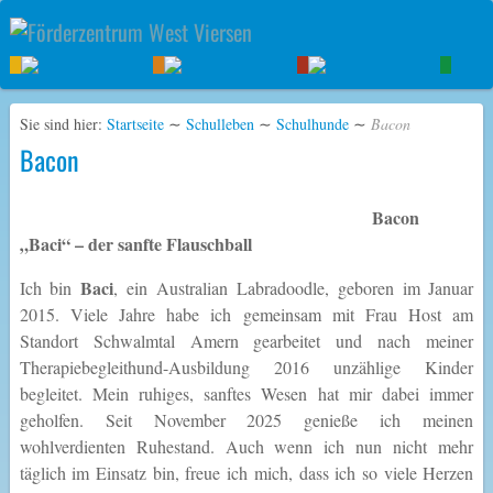
Sie sind hier:
Startseite
∼
Schulleben
∼
Schulhunde
∼
Bacon
Bacon
Bacon
„Baci“ – der sanfte Flauschball
Baci
Ich bin
, ein Australian Labradoodle, geboren im Januar
2015. Viele Jahre habe ich gemeinsam mit Frau Host am
Standort Schwalmtal Amern gearbeitet und nach meiner
Therapiebegleithund-Ausbildung 2016 unzählige Kinder
begleitet. Mein ruhiges, sanftes Wesen hat mir dabei immer
geholfen. Seit November 2025 genieße ich meinen
wohlverdienten Ruhestand. Auch wenn ich nun nicht mehr
täglich im Einsatz bin, freue ich mich, dass ich so viele Herzen