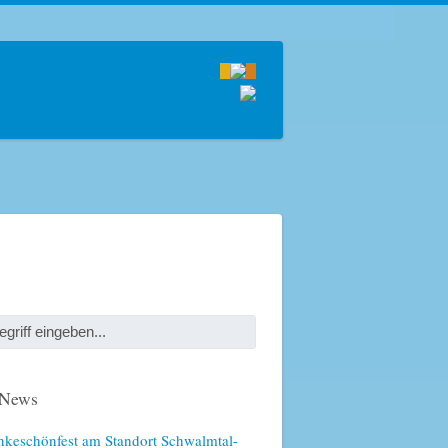
 News
keschönfest am Standort Schwalmtal-