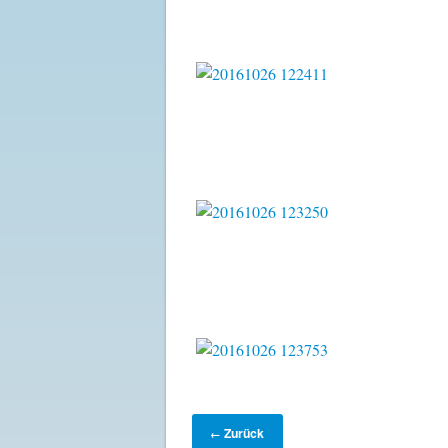
Zurück
←