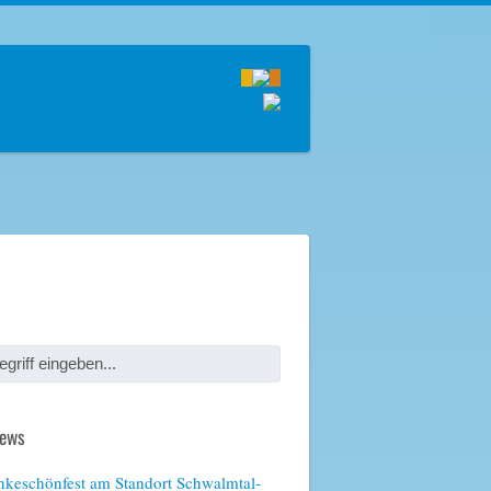
News
keschönfest am Standort Schwalmtal-